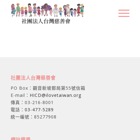
社團法人台灣慈善會
PO Box：觀音新坡郵局第55號信箱
E-mail：
HICD@ilovetaiwan.org
傳真：03-216-8001
電話：
03-477-5289
統一編號：85277908
網站搜尋